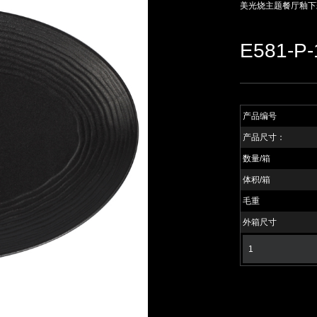
美光烧主题餐厅釉下
E581-P-
产品编号
产品尺寸：
数量/箱
体积/箱
毛重
外箱尺寸