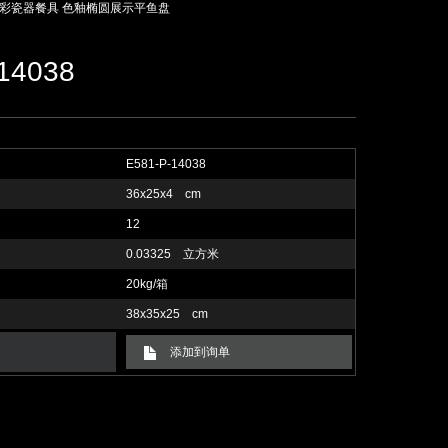
彩瓷器餐具 色釉椭圆展示平鱼盘
14038
E581-P-14038
36x25x4 cm
12
0.03325 立方米
20kg/箱
38x35x25 cm
添加到询单