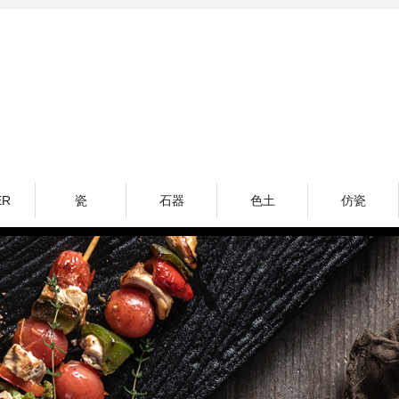
ER
瓷
石器
色土
仿瓷