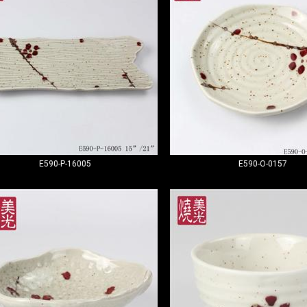
E590-P-16005
E590-O-0157