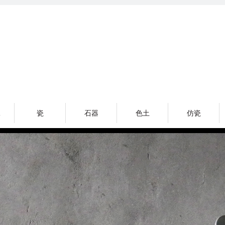
R
瓷
石器
色土
仿瓷