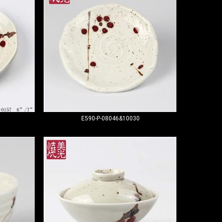
E590-P-08046&10030