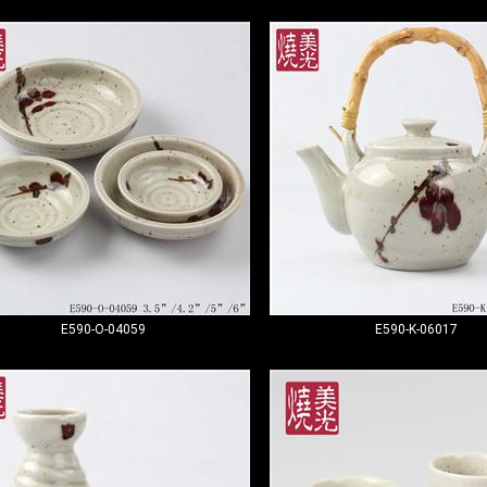
E590-O-04059
E590-K-06017