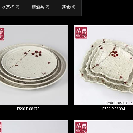
水茶杯
(3)
清酒具
(2)
其他
(4)
E590-P-08079
E590-P-08094