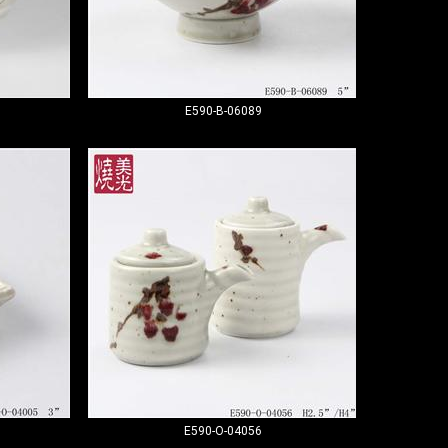
E590-B-06089
E590-O-04056