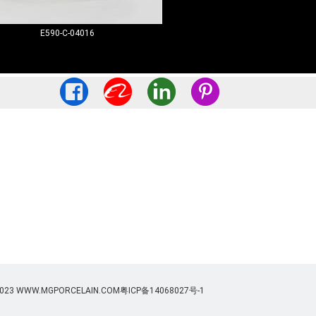
E590-C-04016
- 2023 WWW.MGPORCELAIN.COM
粤ICP备14068027号-1